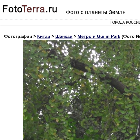
Фото с планеты Земля
ГОРОДА РОССИ
Фотографии >
Китай
>
Шанхай
>
Метро и Guilin Park
(Фото №