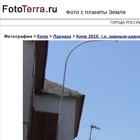
Фото с планеты Земля
ГОРОДА РОССИ
Фотографии >
Кипр
>
Ларнака
>
Кипр 2010, т.е. давным-давн