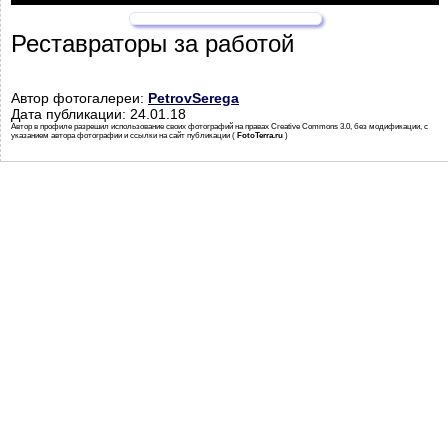
Реставраторы за работой
Автор фотогалереи:
PetrovSerega
Дата публикации: 24.01.18
Автор в профиле разрешил использование своих фотографий на правах Creative Commons 3.0, без модификации, с
указанием автора фотографии и ссылки на сайт публикации (
FotoTerra.ru
)