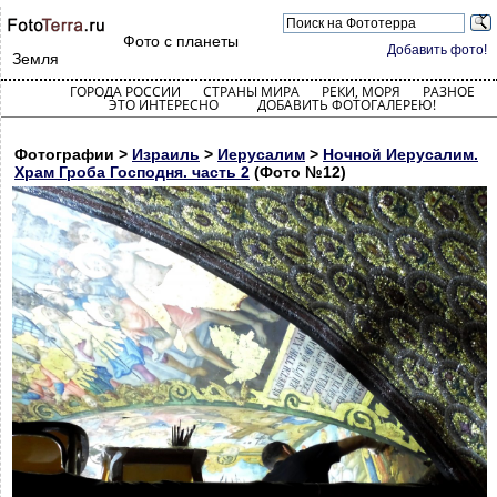
Фото с планеты
Добавить фото!
Земля
ГОРОДА РОССИИ
СТРАНЫ МИРА
РЕКИ, МОРЯ
РАЗНОЕ
ЭТО ИНТЕРЕСНО
ДОБАВИТЬ ФОТОГАЛЕРЕЮ!
Фотографии >
Израиль
>
Иерусалим
>
Ночной Иерусалим.
Храм Гроба Господня. часть 2
(Фото №12)