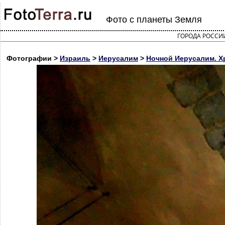
Фото с планеты Земля
ГОРОДА РОССИ
Фотографии >
Израиль
>
Иерусалим
>
Ночной Иерусалим. Хр