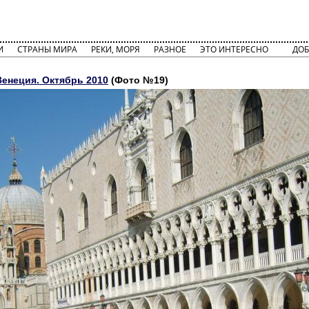
И
СТРАНЫ МИРА
РЕКИ, МОРЯ
РАЗНОЕ
ЭТО ИНТЕРЕСНО
ДОБ
Венеция. Октябрь 2010
(Фото №19)