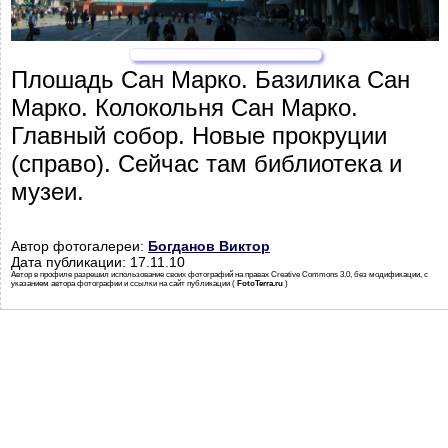
Плошадь Сан Марко. Базилика Сан
Марко. Колокольня Сан Марко.
Главный собор. Новые прокруции
(справо). Сейчас там библиотека и
музеи.
Автор фотогалереи:
Богданов Виктор
Дата публикации: 17.11.10
Автор в профиле разрешил использование своих фотографий на правах Creative Commons 3.0, без модификации, с
указанием автора фотографии и ссылки на сайт публикации (
FotoTerra.ru
)