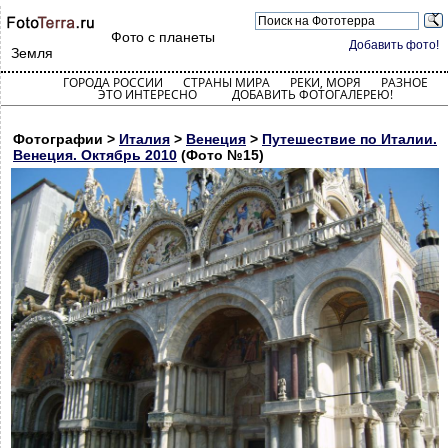
Фото с планеты
Добавить фото!
Земля
ГОРОДА РОССИИ
СТРАНЫ МИРА
РЕКИ, МОРЯ
РАЗНОЕ
ЭТО ИНТЕРЕСНО
ДОБАВИТЬ ФОТОГАЛЕРЕЮ!
Фотографии >
Италия
>
Венеция
>
Путешествие по Италии.
Венеция. Октябрь 2010
(Фото №15)