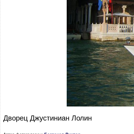
Дворец Джустиниан Лолин