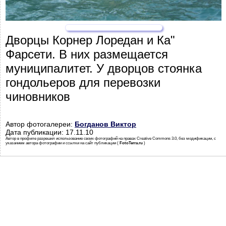
Дворцы Корнер Лоредан и Ка"
Фарсети. В них размещается
муниципалитет. У дворцов стоянка
гондольеров для перевозки
чиновников
Автор фотогалереи:
Богданов Виктор
Дата публикации: 17.11.10
Автор в профиле разрешил использование своих фотографий на правах Creative Commons 3.0, без модификации, с
указанием автора фотографии и ссылки на сайт публикации (
FotoTerra.ru
)