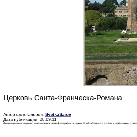
Церковь Санта-Франческа-Романа
Автор фотогалереи:
SvetkaSarov
Дата публикации: 08.09.11
Автор в профиле разрешил использование своих фотографий на правах Creative Commons 3.0, без модификации, с указ