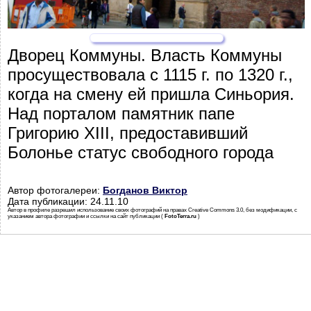
Дворец Коммуны. Власть Коммуны
просуществовала с 1115 г. по 1320 г.,
когда на смену ей пришла Синьория.
Над порталом памятник папе
Григорию XIII, предоставивший
Болонье статус свободного города
Автор фотогалереи:
Богданов Виктор
Дата публикации: 24.11.10
Автор в профиле разрешил использование своих фотографий на правах Creative Commons 3.0, без модификации, с
указанием автора фотографии и ссылки на сайт публикации (
FotoTerra.ru
)