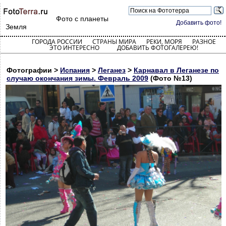
Фото с планеты
Добавить фото!
Земля
ГОРОДА РОССИИ
СТРАНЫ МИРА
РЕКИ, МОРЯ
РАЗНОЕ
ЭТО ИНТЕРЕСНО
ДОБАВИТЬ ФОТОГАЛЕРЕЮ!
Фотографии >
Испания
>
Леганез
>
Карнавал в Леганезе по
случаю окончания зимы. Февраль 2009
(Фото №13)