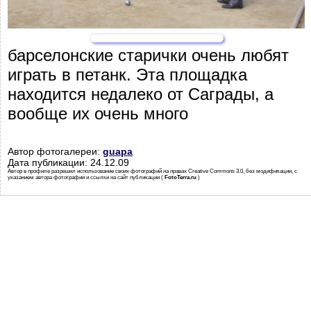
барселонские старички очень любят
играть в петанк. Эта площадка
находится недалеко от Саграды, а
вообще их очень много
Автор фотогалереи:
guapa
Дата публикации: 24.12.09
Автор в профиле разрешил использование своих фотографий на правах Creative Commons 3.0, без модификации, с
указанием автора фотографии и ссылки на сайт публикации (
FotoTerra.ru
)