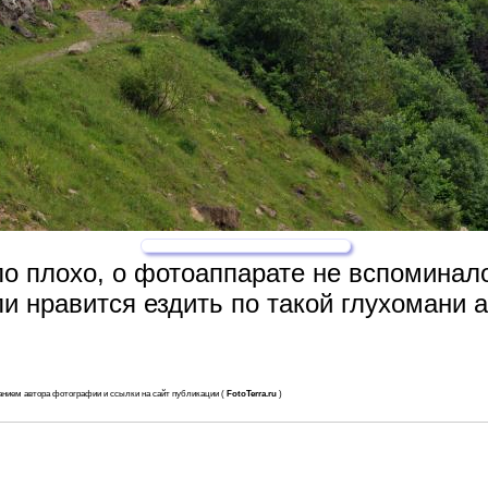
о плохо, о фотоаппарате не вспоминало
ли нравится ездить по такой глухомани а
анием автора фотографии и ссылки на сайт публикации (
FotoTerra.ru
)