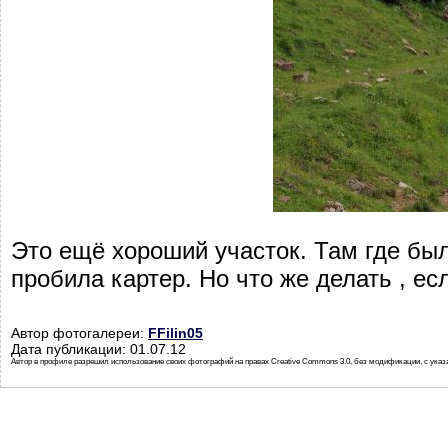
Это ещё хороший участок. Там где был
пробила картер. Но что же делать , ес
Автор фотогалереи:
FFilin05
Дата публикации: 01.07.12
Автор в профиле разрешил использование своих фотографий на правах Creative Commons 3.0, без модификации, с указ