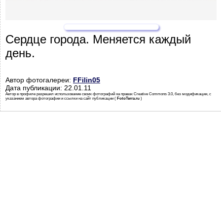
Сердце города. Меняется каждый
день.
Автор фотогалереи:
FFilin05
Дата публикации: 22.01.11
Автор в профиле разрешил использование своих фотографий на правах Creative Commons 3.0, без модификации, с
указанием автора фотографии и ссылки на сайт публикации (
FotoTerra.ru
)