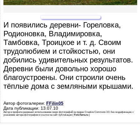
И появились деревни- Гореловка,
Родионовка, Владимировка,
Тамбовка, Троицкое и т. д. Своим
трудолюбием и стойкостью, они
добились удивительных результатов.
Деревни были довольно хорошо
благоустроены. Они строили очень
тёплые дома с земляными крышами.
Автор фотогалереи:
FFilin05
Дата публикации: 13.07.10
Автор в профиле разрешил использование своих фотографий на правах Creative Commons 3.0, без модификации, с
указанием автора фотографии и ссылки на сайт публикации (
FotoTerra.ru
)