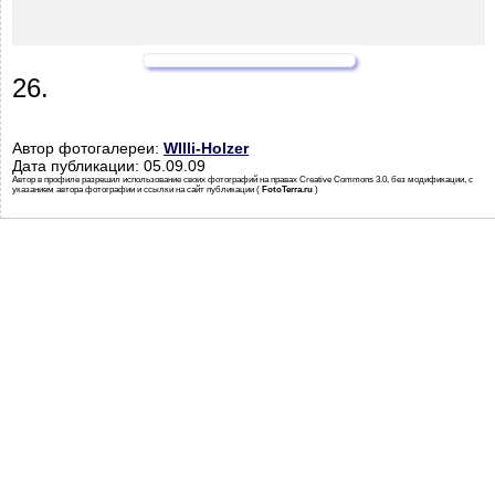
26.
Автор фотогалереи:
WIlli-Holzer
Дата публикации: 05.09.09
Автор в профиле разрешил использование своих фотографий на правах Creative Commons 3.0, без модификации, с
указанием автора фотографии и ссылки на сайт публикации (
FotoTerra.ru
)