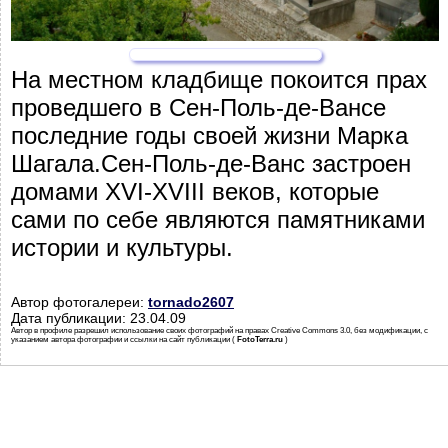
На местном кладбище покоится прах
проведшего в Сен-Поль-де-Вансе
последние годы своей жизни Марка
Шагала.Сен-Поль-де-Ванс застроен
домами XVI-XVIII веков, которые
сами по себе являются памятниками
истории и культуры.
Автор фотогалереи:
tornado2607
Дата публикации: 23.04.09
Автор в профиле разрешил использование своих фотографий на правах Creative Commons 3.0, без модификации, с
указанием автора фотографии и ссылки на сайт публикации (
FotoTerra.ru
)