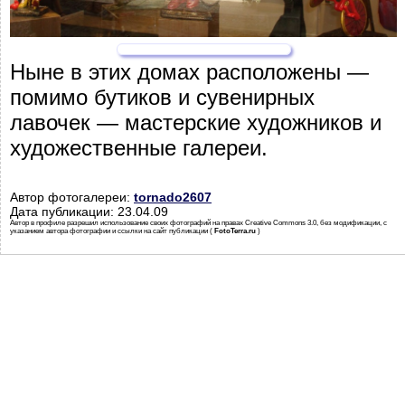
Ныне в этих домах расположены —
помимо бутиков и сувенирных
лавочек — мастерские художников и
художественные галереи.
Автор фотогалереи:
tornado2607
Дата публикации: 23.04.09
Автор в профиле разрешил использование своих фотографий на правах Creative Commons 3.0, без модификации, с
указанием автора фотографии и ссылки на сайт публикации (
FotoTerra.ru
)