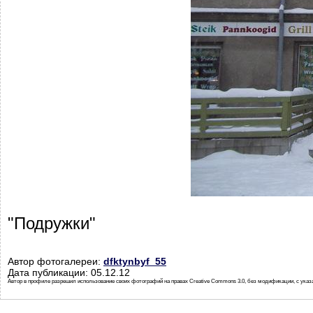
"Подружки"
Автор фотогалереи:
dfktynbyf_55
Дата публикации: 05.12.12
Автор в профиле разрешил использование своих фотографий на правах Creative Commons 3.0, без модификации, с указ