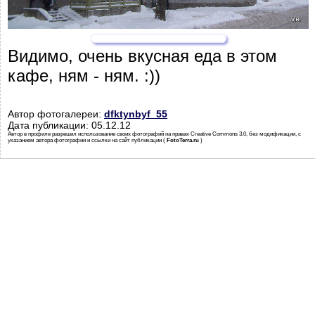
Видимо, очень вкусная еда в этом
кафе, ням - ням. :))
Автор фотогалереи:
dfktynbyf_55
Дата публикации: 05.12.12
Автор в профиле разрешил использование своих фотографий на правах Creative Commons 3.0, без модификации, с
указанием автора фотографии и ссылки на сайт публикации (
FotoTerra.ru
)