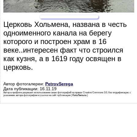
Церковь Хольмена, названа в честь
одноименного канала на берегу
которого и построен храм в 16
веке..интересен факт что строился
как кузня, а в 1619 году освящен в
церковь.
Автор фотогалереи:
PetrovSerega
Дата публикации: 16.11.19
Автор в профиле разрешил использование своих фотографий на правах Creative Commons 3.0, без модификации, с
указанием автора фотографии и ссылки на сайт публикации (
FotoTerra.ru
)