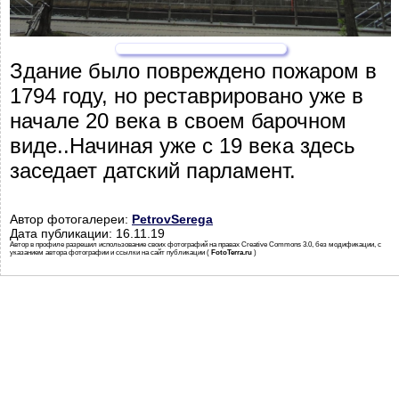
Здание было повреждено пожаром в
1794 году, но реставрировано уже в
начале 20 века в своем барочном
виде..Начиная уже с 19 века здесь
заседает датский парламент.
Автор фотогалереи:
PetrovSerega
Дата публикации: 16.11.19
Автор в профиле разрешил использование своих фотографий на правах Creative Commons 3.0, без модификации, с
указанием автора фотографии и ссылки на сайт публикации (
FotoTerra.ru
)