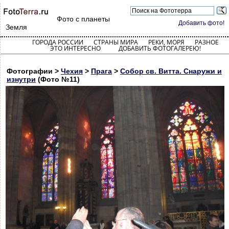
Фото с планеты
Добавить фото!
Земля
ГОРОДА РОССИИ
СТРАНЫ МИРА
РЕКИ, МОРЯ
РАЗНОЕ
ЭТО ИНТЕРЕСНО
ДОБАВИТЬ ФОТОГАЛЕРЕЮ!
Фотографии >
Чехия
>
Прага
>
Собор св. Витта. Снаружи и
изнутри
(Фото №11)