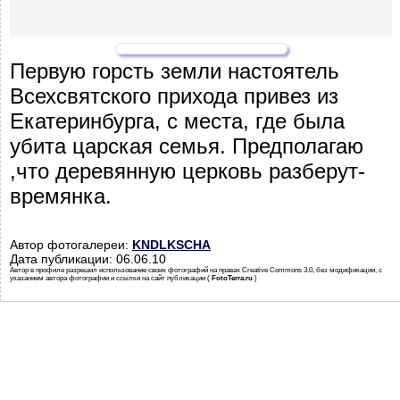
Первую горсть земли настоятель
Всехсвятского прихода привез из
Екатеринбурга, с места, где была
убита царская семья. Предполагаю
,что деревянную церковь разберут-
времянка.
Автор фотогалереи:
KNDLKSCHA
Дата публикации: 06.06.10
Автор в профиле разрешил использование своих фотографий на правах Creative Commons 3.0, без модификации, с
указанием автора фотографии и ссылки на сайт публикации (
FotoTerra.ru
)