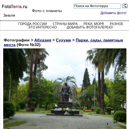
Фото с планеты
Добавить фото!
Земля
ГОРОДА РОССИИ
СТРАНЫ МИРА
РЕКИ, МОРЯ
РАЗНОЕ
ЭТО ИНТЕРЕСНО
ДОБАВИТЬ ФОТОГАЛЕРЕЮ!
Фотографии >
Абхазия
>
Сухуми
>
Парки, сады, памятные
места
(Фото №32)