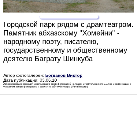
Городской парк рядом с драмтеатром.
Памятник абхазскому "Хомейни" -
народному поэту, писателю,
государственному и общественному
деятелю Баграту Шинкуба
Автор фотогалереи:
Богданов Виктор
Дата публикации: 03.06.10
Автор в профиле разрешил использование своих фотографий на правах Creative Commons 3.0, без модификации, с
указанием автора фотографии и ссылки на сайт публикации (
FotoTerra.ru
)