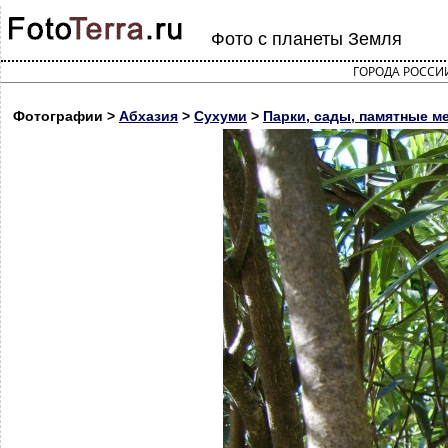
Фото с планеты Земля
ГОРОДА РОССИ
Фотографии >
Абхазия
>
Сухуми
>
Парки, сады, памятные м