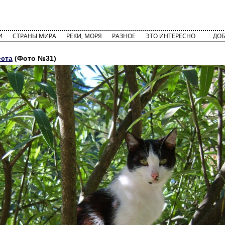
И
СТРАНЫ МИРА
РЕКИ, МОРЯ
РАЗНОЕ
ЭТО ИНТЕРЕСНО
ДОБ
еста
(Фото №31)