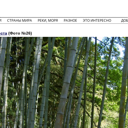
И
СТРАНЫ МИРА
РЕКИ, МОРЯ
РАЗНОЕ
ЭТО ИНТЕРЕСНО
ДОБ
еста
(Фото №26)