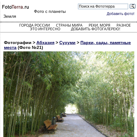
Фото с планеты
Добавить фото!
Земля
ГОРОДА РОССИИ
СТРАНЫ МИРА
РЕКИ, МОРЯ
РАЗНОЕ
ЭТО ИНТЕРЕСНО
ДОБАВИТЬ ФОТОГАЛЕРЕЮ!
Фотографии >
Абхазия
>
Сухуми
>
Парки, сады, памятные
места
(Фото №21)