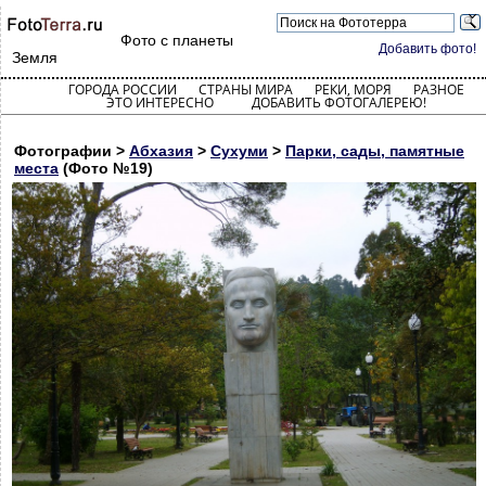
Фото с планеты
Добавить фото!
Земля
ГОРОДА РОССИИ
СТРАНЫ МИРА
РЕКИ, МОРЯ
РАЗНОЕ
ЭТО ИНТЕРЕСНО
ДОБАВИТЬ ФОТОГАЛЕРЕЮ!
Фотографии >
Абхазия
>
Сухуми
>
Парки, сады, памятные
места
(Фото №19)