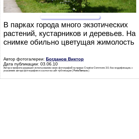
В парках города много экзотических
растений, кустарников и деревьев. На
снимке обильно цветущая жимолость
Автор фотогалереи:
Богданов Виктор
Дата публикации: 03.06.10
Автор в профиле разрешил использование своих фотографий на правах Creative Commons 3.0, без модификации, с
указанием автора фотографии и ссылки на сайт публикации (
FotoTerra.ru
)