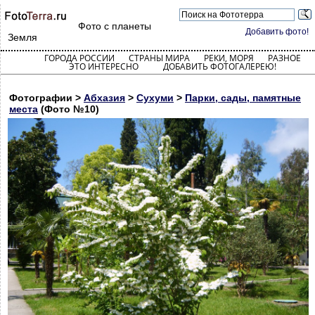
Фото с планеты
Добавить фото!
Земля
ГОРОДА РОССИИ
СТРАНЫ МИРА
РЕКИ, МОРЯ
РАЗНОЕ
ЭТО ИНТЕРЕСНО
ДОБАВИТЬ ФОТОГАЛЕРЕЮ!
Фотографии >
Абхазия
>
Сухуми
>
Парки, сады, памятные
места
(Фото №10)