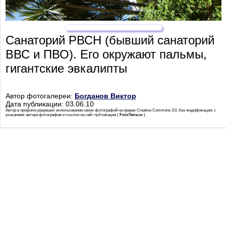
Санаторий РВСН (бывший санаторий
ВВС и ПВО). Его окружают пальмы,
гигантские эвкалипты
Автор фотогалереи:
Богданов Виктор
Дата публикации: 03.06.10
Автор в профиле разрешил использование своих фотографий на правах Creative Commons 3.0, без модификации, с
указанием автора фотографии и ссылки на сайт публикации (
FotoTerra.ru
)