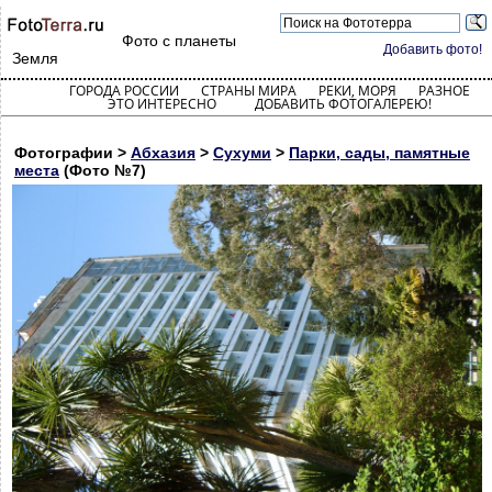
Фото с планеты
Добавить фото!
Земля
ГОРОДА РОССИИ
СТРАНЫ МИРА
РЕКИ, МОРЯ
РАЗНОЕ
ЭТО ИНТЕРЕСНО
ДОБАВИТЬ ФОТОГАЛЕРЕЮ!
Фотографии >
Абхазия
>
Сухуми
>
Парки, сады, памятные
места
(Фото №7)