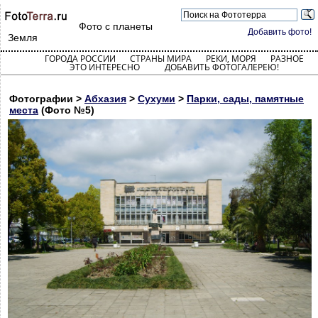
Фото с планеты
Добавить фото!
Земля
ГОРОДА РОССИИ
СТРАНЫ МИРА
РЕКИ, МОРЯ
РАЗНОЕ
ЭТО ИНТЕРЕСНО
ДОБАВИТЬ ФОТОГАЛЕРЕЮ!
Фотографии >
Абхазия
>
Сухуми
>
Парки, сады, памятные
места
(Фото №5)