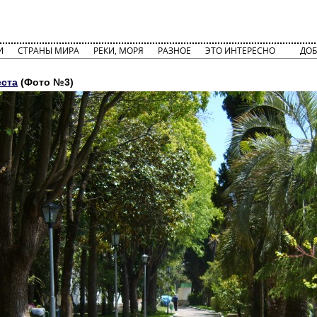
И
СТРАНЫ МИРА
РЕКИ, МОРЯ
РАЗНОЕ
ЭТО ИНТЕРЕСНО
ДОБ
еста
(Фото №3)