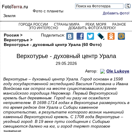
Фото с планеты
Добавить фото!
Земля
ГОРОДА РОССИИ
СТРАНЫ МИРА
РЕКИ, МОРЯ
РАЗНОЕ
ЭТО ИНТЕРЕСНО
ДОБАВИТЬ ФОТОГАЛЕРЕЮ!
Россия >
Поделиться:
Верхотурье >
Верхотурье - духовный центр Урала (60 Фото)
Верхотурье - духовный центр Урала
29.05.2026
Автор:
Ole Lukoye
Верхотурье – духовный центр Урала. Город основан в 1598
году государственной экспедицией Василия Головина и Ивана
Воейкова как острог на месте существовавшего ранее
мансийского городища Неромкар. Первый Верхотурский
кремль был деревянным. Город ни разу не осаждался
неприятелем. В 1698-1714 годах в Верхотурье развернулось в
то время редкое для Урала и Сибири каменное
строительство, в результате которого возник нынешний
каменный Верхотурский кремль. С 1708 года Верхотурье –
уездный город. В 19 веке пути сообщения с Сибирью
смещаются далеко на юг, и город теряет торговое
значение.