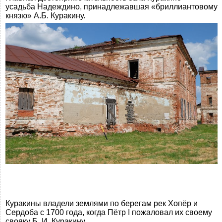
усадьба Надеждино, принадлежавшая «бриллиантовому
князю» А.Б. Куракину.
Куракины владели землями по берегам рек Хопёр и
Сердоба с 1700 года, когда Пётр I пожаловал их своему
свояку Б. И. Куракину.