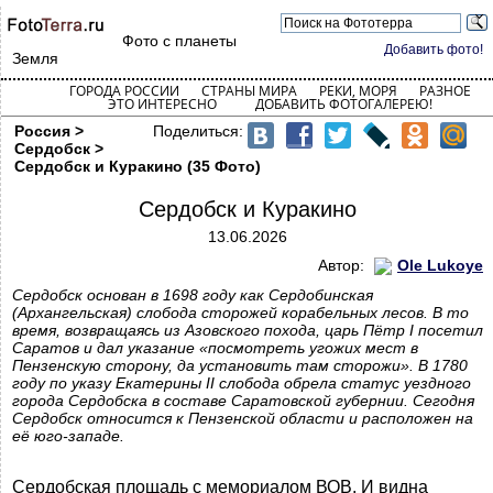
Фото с планеты
Добавить фото!
Земля
ГОРОДА РОССИИ
СТРАНЫ МИРА
РЕКИ, МОРЯ
РАЗНОЕ
ЭТО ИНТЕРЕСНО
ДОБАВИТЬ ФОТОГАЛЕРЕЮ!
Россия >
Поделиться:
Сердобск >
Сердобск и Куракино (35 Фото)
Сердобск и Куракино
13.06.2026
Автор:
Ole Lukoye
Сердобск основан в 1698 году как Сердобинская
(Архангельская) слобода сторожей корабельных лесов. В то
время, возвращаясь из Азовского похода, царь Пётр I посетил
Саратов и дал указание «посмотреть угожих мест в
Пензенскую сторону, да установить там сторожи». В 1780
году по указу Екатерины II слобода обрела статус уездного
города Сердобска в составе Саратовской губернии. Сегодня
Сердобск относится к Пензенской области и расположен на
её юго-западе.
Сердобская площадь с мемориалом ВОВ. И видна