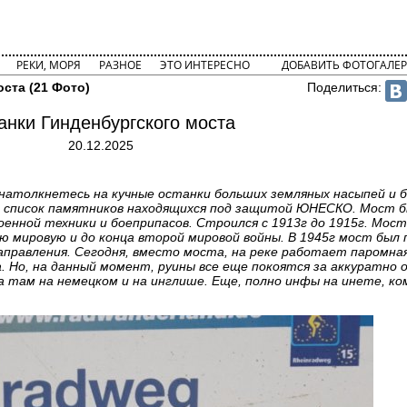
РЕКИ, МОРЯ
РАЗНОЕ
ЭТО ИНТЕРЕСНО
ДОБАВИТЬ ФОТОГАЛЕР
оста (21 Фото)
Поделиться:
анки Гинденбургского моста
20.12.2025
), натолкнетесь на кучные останки больших земляных насыпей и
 в список памятников находящихся под защитой ЮНЕСКО. Мост б
военной техники и боеприпасов. Строился с 1913г до 1915г. Мос
ю мировую и до конца второй мировой войны. В 1945г мост был
направления. Сегодня, вместо моста, на реке работает паромна
а. Но, на данный момент, руины все еще покоятся за аккуратно
там на немецком и на инглише. Еще, полно инфы на инете, ко