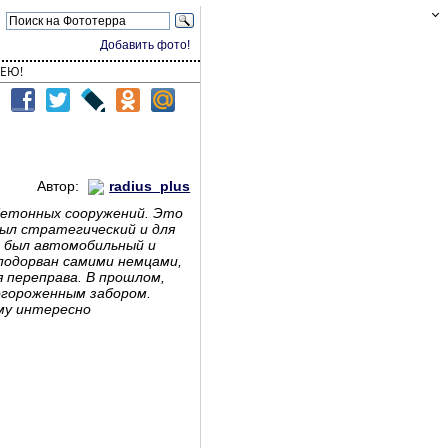
Добавить фото!
ЕЮ!
Автор:
radius_plus
 бетонных сооружений. Это
ыл стратегический и для
т был автомобильный и
 подорван самими немцами,
я переправа. В прошлом,
 огороженным забором.
му интересно