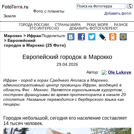
Фото с планеты
Добавить фото!
Земля
ГОРОДА РОССИИ
СТРАНЫ МИРА
РЕКИ, МОРЯ
РАЗНОЕ
ЭТО ИНТЕРЕСНО
ДОБАВИТЬ ФОТОГАЛЕРЕЮ!
Марокко > Ифран
Поделиться:
> Европейский
городок в Марокко (25 Фото)
Европейский городок в Марокко
29.04.2026
Автор:
Ole Lukoye
Ифран - город в горах Среднего Атласа в Марокко,
административный центр провинции Ифран, входящей в
область Фес - Мекнес. Является горнолыжным курортом,
построен французами во время протектората в начале 20
столетия. Название переводится с берберского языка как
пещеры.
Городок небольшой, сегодня его население составляет
14 тысяч человек.