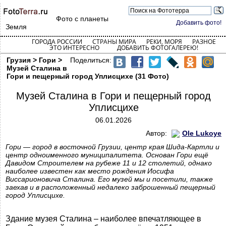
Фото с планеты
Добавить фото!
Земля
ГОРОДА РОССИИ
СТРАНЫ МИРА
РЕКИ, МОРЯ
РАЗНОЕ
ЭТО ИНТЕРЕСНО
ДОБАВИТЬ ФОТОГАЛЕРЕЮ!
Грузия > Гори >
Поделиться:
Музей Сталина в
Гори и пещерный город Уплисцихе (31 Фото)
Музей Сталина в Гори и пещерный город
Уплисцихе
06.01.2026
Автор:
Ole Lukoye
Гори — город в восточной Грузии, центр края Шида-Картли и
центр одноименного муниципалитета. Основан Гори ещё
Давидом Строителем на рубеже 11 и 12 столетий, однако
наиболее известен как место рождения Иосифа
Виссарионовича Сталина. Его музей мы и посетили, также
заехав и в расположенный недалеко заброшенный пещерный
город Уплисцихе.
Здание музея Сталина – наиболее впечатляющее в