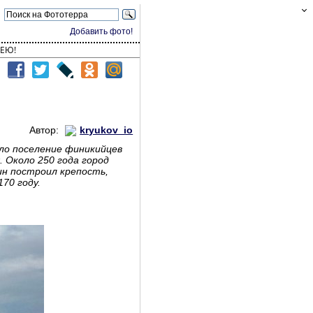
Добавить фото!
ЕЮ!
Автор:
kryukov_io
ало поселение финикийцев
 Около 250 года город
ин построил крепость,
70 году.