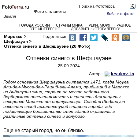
Фото с планеты
Добавить фото!
Земля
ГОРОДА РОССИИ
СТРАНЫ МИРА
РЕКИ, МОРЯ
РАЗНОЕ
ЭТО ИНТЕРЕСНО
ДОБАВИТЬ ФОТОГАЛЕРЕЮ!
Марокко >
Поделиться:
Шефшауэн >
Оттенки синего в Шефшауэне (20 Фото)
Оттенки синего в Шефшауэне
25.09.2024
Автор:
kryukov_io
Годом основания Шефшауэна считается 1471, когда Моула
Али-бен-Мусса-бен-Рашид-эль-Алами, прибывший в Марокко
из Андалузии эмир, строит на месте небольшого
берберского поселения мечеть и крепость для защиты
северного Марокко от португальцев. Сегодня Шефшауэн
известен своей архитектурой старого города, где
подавляющее большинство стен зданий окрашены в
различные оттенки синего и голубого.
Еще не старый город, но он близко.