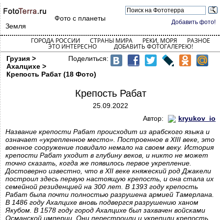
Фото с планеты
Добавить фото!
Земля
ГОРОДА РОССИИ
СТРАНЫ МИРА
РЕКИ, МОРЯ
РАЗНОЕ
ЭТО ИНТЕРЕСНО
ДОБАВИТЬ ФОТОГАЛЕРЕЮ!
Грузия >
Поделиться:
Ахалцихе >
Крепость Рабат (18 Фото)
Крепость Рабат
25.09.2022
Автор:
kryukov_io
Название крепости Рабат происходит из арабского языка и
означает «укрепленное место». Построенное в XIII веке, это
военное сооружение повидало немало на своем веку. История
крепости Рабат уходит в глубину веков, и никто не может
точно сказать, когда же появилось первое укрепление.
Достоверно известно, что в XII веке княжеский род Джакели
построил здесь первую настоящую крепость, и она стала их
семейной резиденцией на 300 лет. В 1393 году крепость
Рабат была почти полностью разрушена армией Тамерлана.
В 1486 году Ахалцихе вновь подвергся разрушению ханом
Якубом. В 1578 году город Ахалцихе был захвачен войсками
Османской империи. Они перестроили и укрепили крепость.