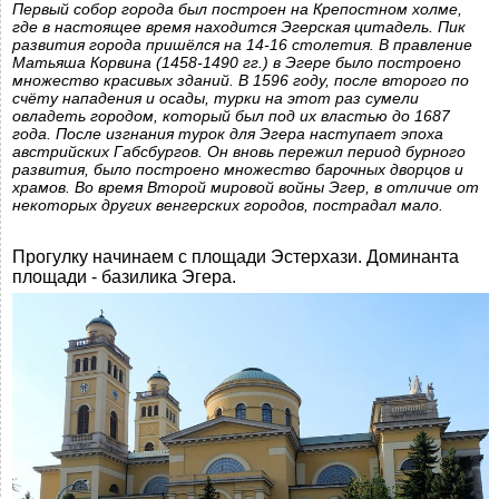
Первый собор города был построен на Крепостном холме,
где в настоящее время находится Эгерская цитадель. Пик
развития города пришёлся на 14-16 столетия. В правление
Матьяша Корвина (1458-1490 гг.) в Эгере было построено
множество красивых зданий. В 1596 году, после второго по
счёту нападения и осады, турки на этот раз сумели
овладеть городом, который был под их властью до 1687
года. После изгнания турок для Эгера наступает эпоха
австрийских Габсбургов. Он вновь пережил период бурного
развития, было построено множество барочных дворцов и
храмов. Во время Второй мировой войны Эгер, в отличие от
некоторых других венгерских городов, пострадал мало.
Прогулку начинаем с площади Эстерхази. Доминанта
площади - базилика Эгера.