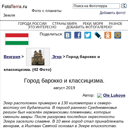
Фото с планеты
Добавить фото!
Земля
ГОРОДА РОССИИ
СТРАНЫ МИРА
РЕКИ, МОРЯ
РАЗНОЕ
ЭТО ИНТЕРЕСНО
ДОБАВИТЬ ФОТОГАЛЕРЕЮ!
Поделиться:
Венгрия
>
Эгер
> Город барокко и
классицизма. (42 Фото)
Город барокко и классицизма.
август 2019
Автор:
Ole Lukoye
Эгер расположен примерно в 130 километрах к северо-
востоку от Будапешта. В период раннего Средневековья
регион был населён германскими племенами, которых
сменили авары. После разгрома последних окрестности
Эгера заселили славяне. В 10 веке город стал принадлежать
венграм, а Иштван Святой основал в Эгере епископство.