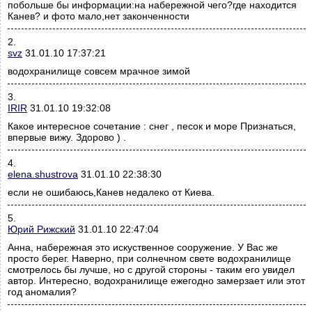
побольше бы информации:на набережной чего?где находится
Канев? и фото мало,нет законченности
2.
svz
31.01.10 17:37:21
водохранилище совсем мрачное зимой
3.
IRIR
31.01.10 19:32:08
Какое интересное сочетание : снег , песок и море Признаться,
впервые вижу. Здорово ) .
4.
elena.shustrova
31.01.10 22:38:30
если не ошибаюсь,Канев недалеко от Киева.
5.
Юрий Рижский
31.01.10 22:47:04
Анна, набережная это искуственное сооружение. У Вас же
просто берег. Наверно, при солнечном свете водохранилище
смотрелось бы лучше, но с другой стороны - таким его увидел
автор. Интересно, водохранилище ежегодно замерзает или этот
год аномалия?