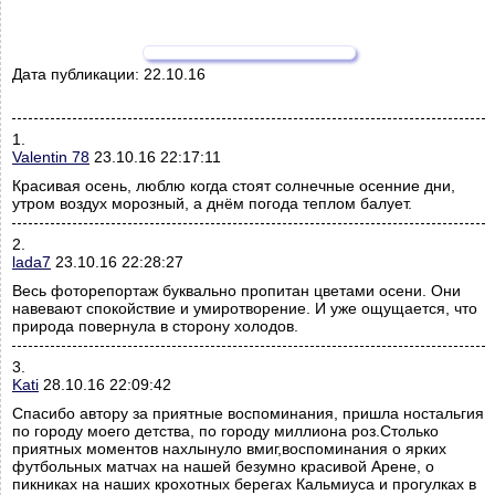
Дата публикации:
22.10.16
1.
Valentin 78
23.10.16 22:17:11
Красивая осень, люблю когда стоят солнечные осенние дни,
утром воздух морозный, а днём погода теплом балует.
2.
lada7
23.10.16 22:28:27
Весь фоторепортаж буквально пропитан цветами осени. Они
навевают спокойствие и умиротворение. И уже ощущается, что
природа повернула в сторону холодов.
3.
Kati
28.10.16 22:09:42
Спасибо автору за приятные воспоминания, пришла ностальгия
по городу моего детства, по городу миллиона роз.Столько
приятных моментов нахлынуло вмиг,воспоминания о ярких
футбольных матчах на нашей безумно красивой Арене, о
пикниках на наших крохотных берегах Кальмиуса и прогулках в