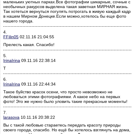
маленьких уютных парках.Все фотографии шикарные, сочные с
необычных ракурсов выделена такая заветная МИРНАЯ жизнь.
Так хотеться вернуться погулять потрогать в живую каждый кадр
в нашем Мирном Донецке.Если можно,хотелось бы еще фото
нашего города.
4.
FFilin05
02.11.16 21:04:55
Прелесть какая. Спасибо!
5.
IrinaIrina
09.11.16 22:38:14
Т
6.
IrinaIrina
09.11.16 22:44:34
Такое буйство красок осени, что просто невозможно не
любоваться этими фотографиями. А какое небо на первых
фото! Это же нужно было уловить такие прекрасные моменты!
7.
larasova
10.11.16 20:38:22
Вы с такой любовью стараетесь передать красоту природы
своего города, спасибо. Но ещё бы хотелось взглянуть на дома,