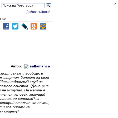
Добавить фото!
ЕЮ!
Автор:
sallamanca
 спортивные и вообще, в
ым азартом болеют за свои
(баскетбольный клуб из
самого свистка. "Донецкие
 не уступал. На матче я
ляется человек, живущий
елаешь ее соленою?..»
ографий столько же почти,
сти все битвы на
му сущему!