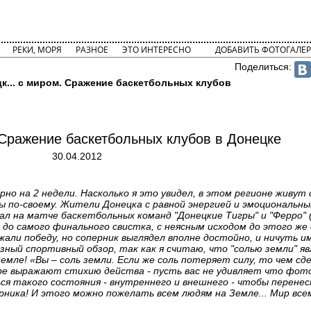
РЕКИ, МОРЯ
РАЗНОЕ
ЭТО ИНТЕРЕСНО
ДОБАВИТЬ ФОТОГАЛЕР
Поделиться:
к... с миром. Сражение баскетбольных клубов
 Сражение баскетбольных клубов в Донецке
30.04.2012
рно на 2 недели. Насколько я это увидел, в этом регионе живут
вы по-своему. Жители Донецка с равной энергией и эмоциональн
л на матче баскетбольных команд "Донецкие Тигры" и "Ферро" 
о самого финального свистка, с неясным исходом до этого же 
ли победу, но соперник выглядел вполне достойно, и ничуть им
ный спортивный обзор, так как я считаю, что "солью земли" яв
емле! «Вы – соль земли. Если же соль потеряет силу, то чем сд
ере выражают стихию действа - пусть вас не удивляет что фот
ься такого состояния - внутреннего и внешнего - чтобы перене
рника! И этого можно пожелать всем людям на Земле... Мир все