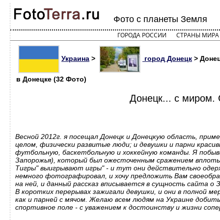
Фото с планеты Земля
ГОРОДА РОССИИ
СТРАНЫ МИРА
Украина
>
город Донецк
> Донец
в Донецке (32 Фото)
Донецк... с миром.
Весной 2012г. я посещал Донецк и Донецкую область, приме
целом, физически развитые люди; и девушки и парни краси
футбольную, баскетбольную и хоккейную команды. Я побыва
Запорожья), который был ожесточенным сражением вплоть д
Тигры" выигрывают игры" - и тут они действительно одержа
немного фотографировал, и хочу предложить Вам своеобраз
на ней, и данный рассказ вписывается в сущность сайта о З
В коротких перерывах зажигали девушки, и они в полной м
как и парней с мячом. Желаю всем людям на Украине добит
спортивное поле - с уважением к достоинству и жизни сопе