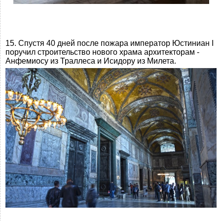
15. Спустя 40 дней после пожара император Юстиниан I
поручил строительство нового храма архитекторам -
Анфемиосу из Траллеса и Исидору из Милета.