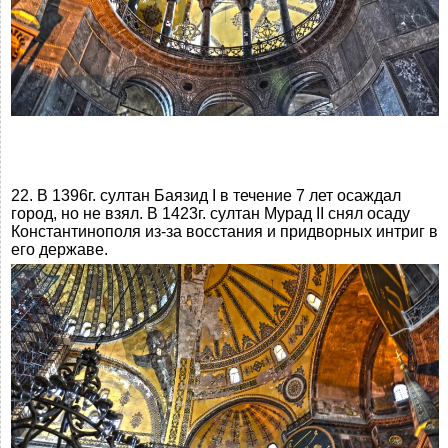
22. В 1396г. султан Баязид I в течение 7 лет осаждал
город, но не взял. В 1423г. султан Мурад II снял осаду
Константинополя из-за восстания и придворных интриг в
его державе.