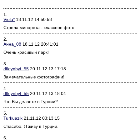
1.
Viola*
18.11.12 14:50:58
Стрела минарета - классное фото!
2.
Анна_08
18.11.12 20:41:01
Очень красивый парк!
3.
dfktynbyf_55
20.11.12 13:17:18
Замечательные фотографии!
4.
dfktynbyf_55
20.11.12 13:18:04
Что Вы делаете в Турции?
5.
Turkuazik
21.11.12 03:13:15
Спасибо. Я живу в Турции.
6.