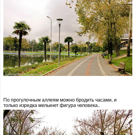
По прогулочным аллеям можно бродить часами, и
только изредка мелькнет фигура человека..