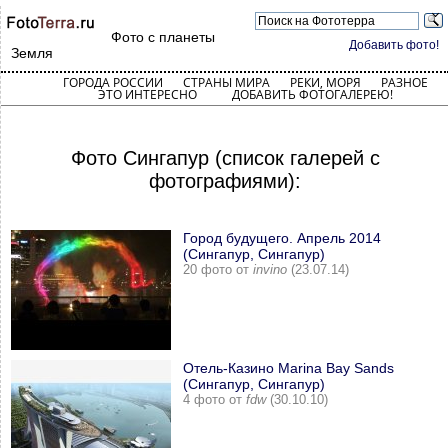
Фото с планеты
Добавить фото!
Земля
ГОРОДА РОССИИ
СТРАНЫ МИРА
РЕКИ, МОРЯ
РАЗНОЕ
ЭТО ИНТЕРЕСНО
ДОБАВИТЬ ФОТОГАЛЕРЕЮ!
Фото Сингапур (список галерей с
фотографиями):
Город будущего. Апрель 2014
(Сингапур, Сингапур)
20 фото от
invino
(23.07.14)
Отель-Казино Marina Bay Sands
(Сингапур, Сингапур)
4 фото от
fdw
(30.10.10)