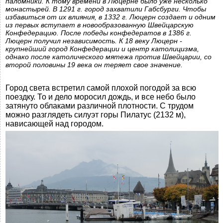
паломники. К тому времени в Люцерне было уже несколько
монастырей. В 1291 г. город захватили Габсбурги. Чтобы
избавиться от их влияния, в 1332 г. Люцерн создает и одним
из первых вступает в новообразованную Швейцарскую
Конфедерацию. После победы конфедератов в 1386 г.
Люцерн получил независимость. К 18 веку Люцерн -
крупнейший город Конфедерации и центр католицизма,
однако после католического мятежа против Швейцарии, со
второй половины 19 века он теряет свое значение.
Город света встретил самой плохой погодой за всю
поездку. То и дело моросил дождь, и все небо было
затянуто облаками различной плотности. С трудом
можно разглядеть силуэт горы Пилатус (2132 м),
нависающей над городом.